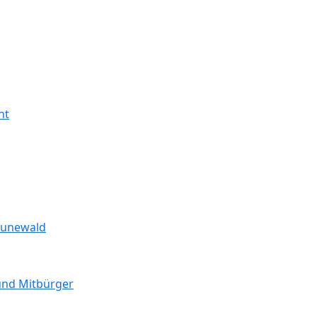
ht
runewald
 und Mitbürger